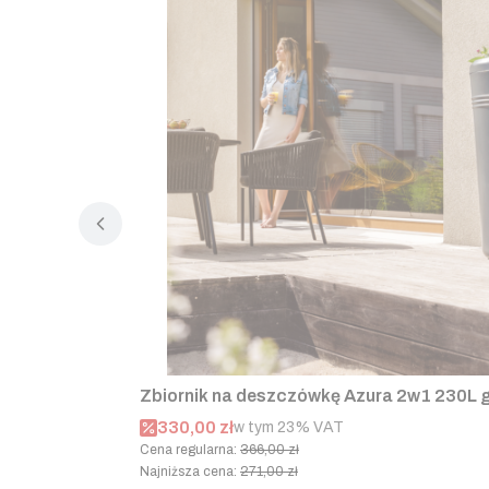
Zbiornik na deszczówkę Azura 2w1 230L 
Cena promocyjna brutto
330,00 zł
w tym %s VAT
w tym
23%
VAT
Cena regularna:
366,00 zł
Najniższa cena:
271,00 zł