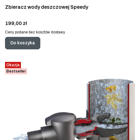
Zbieracz wody deszczowej Speedy
Cena
199,00 zł
Ceny podane bez kosztów dostawy.
Do koszyka
Okazja
Bestseller