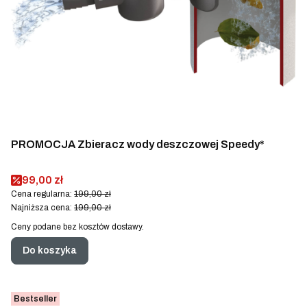
PROMOCJA Zbieracz wody deszczowej Speedy*
Cena promocyjna
99,00 zł
Cena regularna:
199,00 zł
Najniższa cena:
199,00 zł
Ceny podane bez kosztów dostawy.
Do koszyka
Bestseller