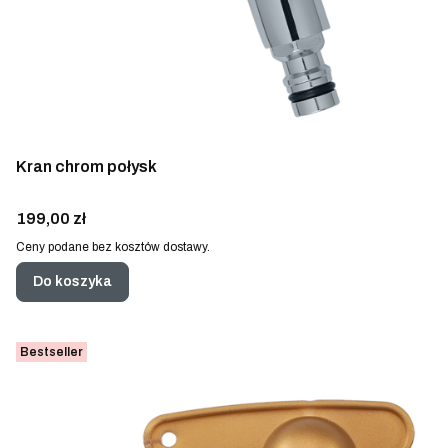
Kran chrom połysk
Cena
199,00 zł
Ceny podane bez kosztów dostawy.
Do koszyka
Bestseller