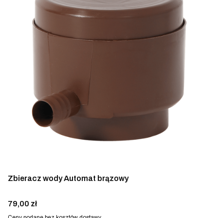
Zbieracz wody Automat brązowy
Cena
79,00 zł
Ceny podane bez kosztów dostawy.