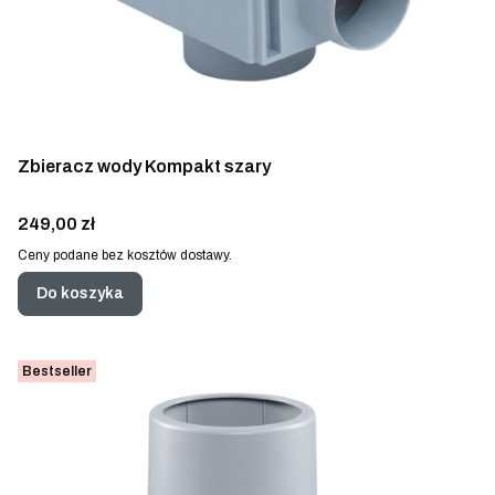
Zbieracz wody Kompakt szary
Cena
249,00 zł
Ceny podane bez kosztów dostawy.
Do koszyka
Bestseller