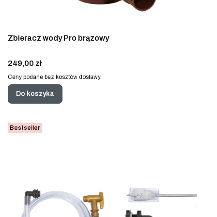
Zbieracz wody Pro brązowy
Cena
249,00 zł
Ceny podane bez kosztów dostawy.
Do koszyka
Bestseller