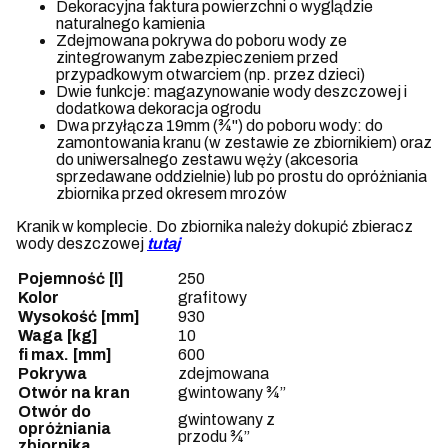
Dekoracyjna faktura powierzchni o wyglądzie
naturalnego kamienia
Zdejmowana pokrywa do poboru wody ze
zintegrowanym zabezpieczeniem przed
przypadkowym otwarciem (np. przez dzieci)
Dwie funkcje: magazynowanie wody deszczowej i
dodatkowa dekoracja ogrodu
Dwa przyłącza 19mm (¾") do poboru wody: do
zamontowania kranu (w zestawie ze zbiornikiem) oraz
do uniwersalnego zestawu węży (akcesoria
sprzedawane oddzielnie) lub po prostu do opróżniania
zbiornika przed okresem mrozów
Kranik w komplecie. Do zbiornika należy dokupić zbieracz
wody deszczowej
tutaj
Pojemność [l]
250
Kolor
grafitowy
Wysokość [mm]
930
Waga [kg]
10
fi
max. [mm]
600
Pokrywa
zdejmowana
Otwór na kran
gwintowany ¾”
Otwór do
gwintowany z
opróżniania
przodu ¾”
zbiornika