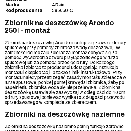
Marka
4Rain
Kod producenta
295650-O
Zbiornik na deszczówkę
Arondo
250l
- montaż
Zbiornik na deszczówkę Arondo montuje się zawsze do rury
spustowej przy pomocy zbieracza wody deszczowej. W
zależności od rodzaju zbieracza montaż odbywa się za
pomocą wywiercenia otworu przyłączeniowego w rurze
spustowej lub za pomocą przecięcia rury. Do każdego
zbiornika i zbieracza producenci udostępniają instrukcje
montażu i eksploatacji, a także filmiki instruktażowe. Przy
montażu należy przestrzegać zasady montażu zbieracza w
rurze spustowej poniżej górnej krawędzi zbiornika, żeby po
napełnieniu zbiornika woda się nie przelewała. Zbiornik na
deszczówkę ustawia się zazwyczaj w odległości do 40 cm
od rury spustowej ponieważ wynika to z długości przewodu
sprzedawanego w komplecie ze zbieraczem.
Zbiorniki na deszczówkę naziemne
Zbiorniki na deszczówkę naziemne pełnią funkcję zarówno