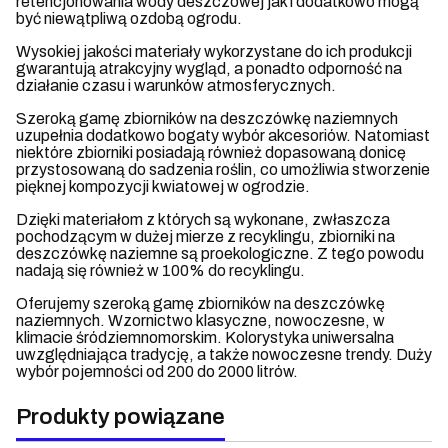
retencjonowania wody deszczowej jak i dodatkowo mogą
być niewątpliwą ozdobą ogrodu.
Wysokiej jakości materiały wykorzystane do ich produkcji
gwarantują atrakcyjny wygląd, a ponadto odporność na
działanie czasu i warunków atmosferycznych.
Szeroką gamę zbiorników na deszczówkę naziemnych
uzupełnia dodatkowo bogaty wybór akcesoriów. Natomiast
niektóre zbiorniki posiadają również dopasowaną donicę
przystosowaną do sadzenia roślin, co umożliwia stworzenie
pięknej kompozycji kwiatowej w ogrodzie.
Dzięki materiałom z których są wykonane, zwłaszcza
pochodzącym w dużej mierze z recyklingu, zbiorniki na
deszczówkę naziemne są proekologiczne. Z tego powodu
nadają się również w 100% do recyklingu.
Oferujemy szeroką gamę zbiorników na deszczówkę
naziemnych. Wzornictwo klasyczne, nowoczesne, w
klimacie śródziemnomorskim. Kolorystyka uniwersalna
uwzględniająca tradycję, a także nowoczesne trendy. Duży
wybór pojemności od 200 do 2000 litrów.
Produkty powiązane