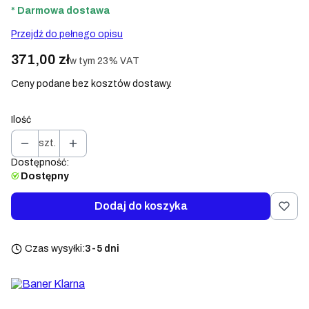
* Darmowa dostawa
Przejdź do pełnego opisu
Cena
371,00 zł
w tym 23% VAT
w tym
23%
VAT
Ceny podane bez kosztów dostawy.
Ilość
szt.
Dostępność:
Dostępny
Dodaj do koszyka
Czas wysyłki:
3-5 dni