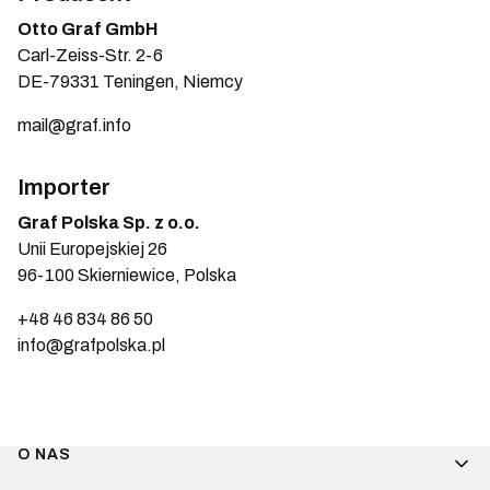
Otto Graf GmbH
Carl-Zeiss-Str. 2-6
DE-79331 Teningen, Niemcy
mail@graf.info
Importer
Graf Polska Sp. z o.o.
Unii Europejskiej 26
96-100 Skierniewice, Polska
+48 46 834 86 50
info@grafpolska.pl
Linki w stopce
O NAS