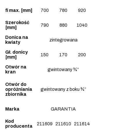
fi
max. [mm]
700
780
920
Szerokość
790
880
1040
[mm]
Donica na
zintegrowana
kwiaty
Gł. donicy
150
170
200
[mm]
Otwór na
gwintowany ¾”
kran
Otwór do
opróżniania
gwintowany z boku ¾”
zbiornika
Marka
GARANTIA
Kod
211609
211610
211614
producenta