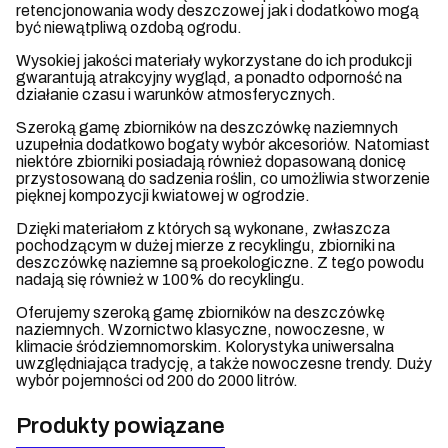
retencjonowania wody deszczowej jak i dodatkowo mogą
być niewątpliwą ozdobą ogrodu.
Wysokiej jakości materiały wykorzystane do ich produkcji
gwarantują atrakcyjny wygląd, a ponadto odporność na
działanie czasu i warunków atmosferycznych.
Szeroką gamę zbiorników na deszczówkę naziemnych
uzupełnia dodatkowo bogaty wybór akcesoriów. Natomiast
niektóre zbiorniki posiadają również dopasowaną donicę
przystosowaną do sadzenia roślin, co umożliwia stworzenie
pięknej kompozycji kwiatowej w ogrodzie.
Dzięki materiałom z których są wykonane, zwłaszcza
pochodzącym w dużej mierze z recyklingu, zbiorniki na
deszczówkę naziemne są proekologiczne. Z tego powodu
nadają się również w 100% do recyklingu.
Oferujemy szeroką gamę zbiorników na deszczówkę
naziemnych. Wzornictwo klasyczne, nowoczesne, w
klimacie śródziemnomorskim. Kolorystyka uniwersalna
uwzględniająca tradycję, a także nowoczesne trendy. Duży
wybór pojemności od 200 do 2000 litrów.
Produkty powiązane