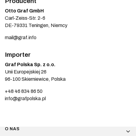
Producent
Otto Graf GmbH
Carl-Zeiss-Str. 2-6
DE-79331 Teningen, Niemcy
mail@graf.info
Importer
Graf Polska Sp. z o.o.
Unii Europejskiej 26
96-100 Skierniewice, Polska
+48 46 834 86 50
info@grafpolska.pl
Linki w stopce
O NAS