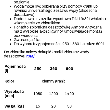
poziomie
Woda może być pobierana przy pomocy kranu lub
również uniwersalnego zestawu węży (akcesoria
dodatkowe)
Dodatkowo uszczelka wpustowa DN 19/32 i włóknina
w komplecie ze zbiornikiem
Ponadto zbiornik na deszczówkę Amfora Antyczna
ma 2 wysokiej jakości gwinty, umożliwiające montaż
bez wiercenia
Gwarancja 5 lat
Do wyboru trzy pojemności: 250 l, 360 l, a także 600 l
Do zbiornika należy dokupić kranik i zbieracz wody
deszczowej
tutaj
Pojemność
250
360
600
[l]
Kolor
ciemny granit
Wysokość
1080
1200
1420
[mm]
Waga [kg]
15
20
30