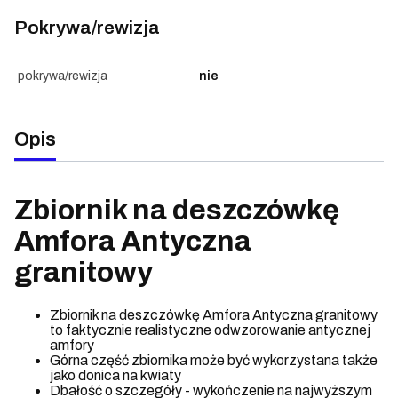
Pokrywa/rewizja
pokrywa/rewizja
nie
Opis
Zbiornik na deszczówkę
Amfora Antyczna
granitowy
Zbiornik na deszczówkę Amfora Antyczna granitowy
to faktycznie realistyczne odwzorowanie antycznej
amfory
Górna część zbiornika może być wykorzystana także
jako donica na kwiaty
Dbałość o szczegóły - wykończenie na najwyższym