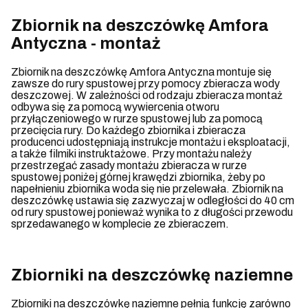
Zbiornik na deszczówkę Amfora
Antyczna - montaż
Zbiornik na deszczówkę Amfora Antyczna montuje się
zawsze do rury spustowej przy pomocy zbieracza wody
deszczowej. W zależności od rodzaju zbieracza montaż
odbywa się za pomocą wywiercenia otworu
przyłączeniowego w rurze spustowej lub za pomocą
przecięcia rury. Do każdego zbiornika i zbieracza
producenci udostępniają instrukcje montażu i eksploatacji,
a także filmiki instruktażowe. Przy montażu należy
przestrzegać zasady montażu zbieracza w rurze
spustowej poniżej górnej krawędzi zbiornika, żeby po
napełnieniu zbiornika woda się nie przelewała. Zbiornik na
deszczówkę ustawia się zazwyczaj w odległości do 40 cm
od rury spustowej ponieważ wynika to z długości przewodu
sprzedawanego w komplecie ze zbieraczem.
Zbiorniki na deszczówkę naziemne
Zbiorniki na deszczówkę naziemne pełnią funkcję zarówno