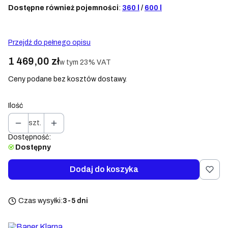
Dostępne również pojemności
:
360 l
/
600 l
Przejdź do pełnego opisu
Cena
1 469,00 zł
w tym 23% VAT
w tym
23%
VAT
Ceny podane bez kosztów dostawy.
Ilość
szt.
Dostępność:
Dostępny
Dodaj do koszyka
Czas wysyłki:
3-5 dni