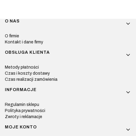
Linki w stopce
O NAS
O firmie
Kontakt i dane firmy
OBSŁUGA KLIENTA
Metody płatności
Czas i koszty dostawy
Czas realizacji zamówienia
INFORMACJE
Regulamin sklepu
Polityka prywatności
Zwroty i reklamacje
MOJE KONTO