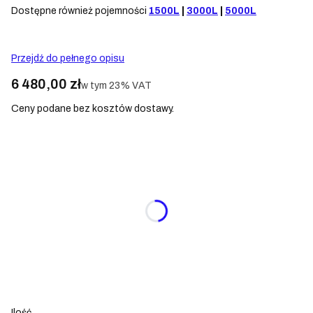
Dostępne również pojemności
1500L
|
3000L
|
5000L
Przejdź do pełnego opisu
Cena
6 480,00 zł
w tym 23% VAT
w tym
23%
VAT
Ceny podane bez kosztów dostawy.
Wybierz wariant produktu:
Poszczególne warianty mogą różnić się ceną
*
Filtr
Wybierz
*
Punkt poboru wody
Wybierz
Ilość