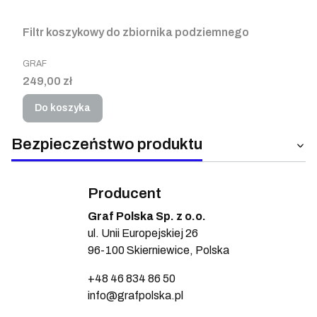
Filtr koszykowy do zbiornika podziemnego
PRODUCENT
GRAF
Cena
249,00 zł
Do koszyka
Bezpieczeństwo produktu
Producent
Graf Polska Sp. z o.o.
ul. Unii Europejskiej 26
96-100 Skierniewice, Polska
+48 46 834 86 50
info@grafpolska.pl