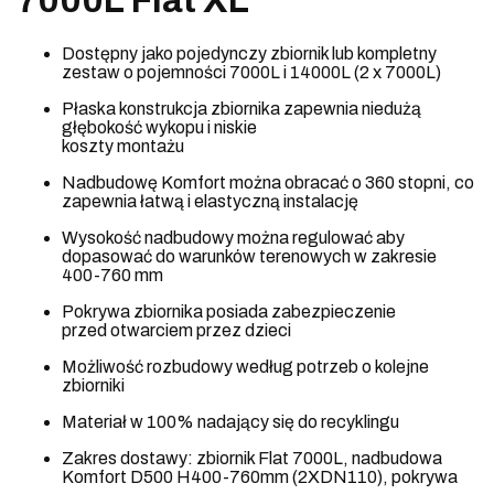
7000L Flat XL
Dostępny jako pojedynczy zbiornik lub kompletny
zestaw o pojemności 7000L i 14000L (2 x 7000L)
Płaska konstrukcja zbiornika zapewnia niedużą
głębokość wykopu i niskie
koszty montażu
Nadbudowę Komfort można obracać o 360 stopni, co
zapewnia łatwą i elastyczną instalację
Wysokość nadbudowy można regulować aby
dopasować do warunków terenowych w zakresie
400-760 mm
Pokrywa zbiornika posiada zabezpieczenie
przed otwarciem przez dzieci
Możliwość rozbudowy według potrzeb o kolejne
zbiorniki
Materiał w 100% nadający się do recyklingu
Zakres dostawy: zbiornik Flat 7000L, nadbudowa
Komfort D500 H400-760mm (2XDN110), pokrywa