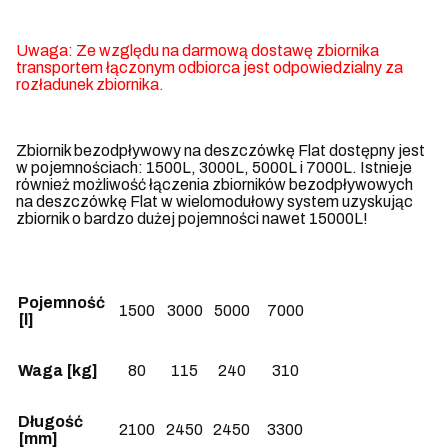
Uwaga: Ze względu na darmową dostawę zbiornika
transportem łączonym odbiorca jest odpowiedzialny za
rozładunek zbiornika.
Zbiornik bezodpływowy na deszczówkę Flat dostępny jest
w pojemnościach: 1500L, 3000L, 5000L i 7000L. Istnieje
również możliwość łączenia zbiorników bezodpływowych
na deszczówkę Flat w wielomodułowy system uzyskując
zbiornik o bardzo dużej pojemności nawet 15000L!
Pojemność
1500
3000
5000
7000
[l]
Waga [kg]
80
115
240
310
Długość
2100
2450
2450
3300
[mm]