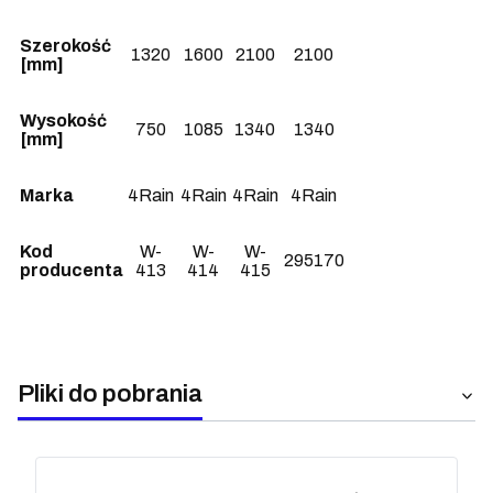
Szerokość
1320
1600
2100
2100
[mm]
Wysokość
750
1085
1340
1340
[mm]
Marka
4Rain
4Rain
4Rain
4Rain
Kod
W-
W-
W-
295170
producenta
413
414
415
Pliki do pobrania