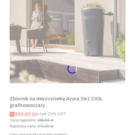
Zbiornik na deszczówkę Azura 2w1 230L
grafitowoszary
Cena promocyjna brutto
330,00 zł
w tym %s VAT
w tym
23%
VAT
Cena regularna:
366,00 zł
Najniższa cena:
271,00 zł
Ceny podane bez kosztów dostawy.