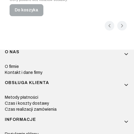
Do koszyka
Linki w stopce
O NAS
O firmie
Kontakt i dane firmy
OBSŁUGA KLIENTA
Metody płatności
Czas i koszty dostawy
Czas realizacji zamówienia
INFORMACJE